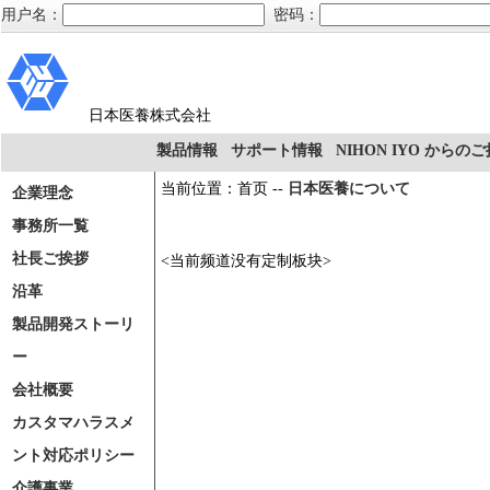
用户名：
密码：
日本医養株式会社
製品情報
サポート情報
NIHON IYO からの
当前位置：首页 --
日本医養について
企業理念
事務所一覧
社長ご挨拶
<当前频道没有定制板块>
沿革
製品開発ストーリ
ー
会社概要
カスタマハラスメ
ント対応ポリシー
介護事業